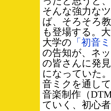
ったと思うと、
そんな強力な
ば、そろそろ
も登場する。大
大学の
「初音ミ
の告知が、ネ
の皆さんに発
になっていた
音ミクを通して
音楽制作（DT
ていく、初心者