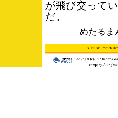
が飛び交って
だ。
めたるま
INTERNET Watch
Copyright (c)2007 Impress Wa
company. All rights 