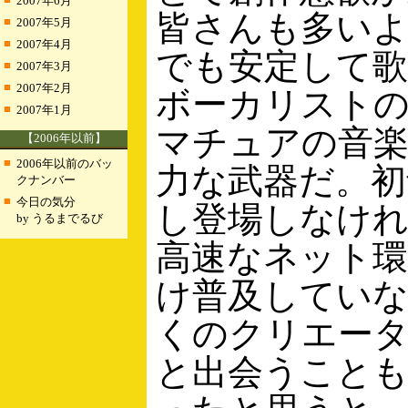
2007年6月
皆さんも多い
■
2007年5月
■
2007年4月
でも安定して
■
2007年3月
■
2007年2月
ボーカリスト
■
2007年1月
マチュアの音
【2006年以前】
■
2006年以前のバッ
力な武器だ。初
クナンバー
■
今日の気分
し登場しなけ
by うるまでるび
高速なネット
け普及してい
くのクリエー
と出会うこと