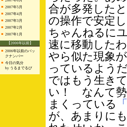
2007年6月
合が多発したと
■
2007年5月
■
2007年4月
の操作で安定し
■
2007年3月
■
2007年2月
ちゃんねるに
■
2007年1月
速に移動した
【2006年以前】
■
2006年以前のバッ
やら似た現象
クナンバー
■
今日の気分
っているよう
by うるまでるび
ではもう生き
い！ なんて
まくっている
「
が、あまりに