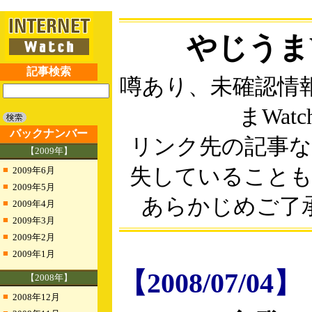
やじうまW
記事検索
噂あり、未確認情
まWatc
バックナンバー
リンク先の記事
【2009年】
■
失していること
2009年6月
■
2009年5月
あらかじめご了
■
2009年4月
■
2009年3月
■
2009年2月
■
2009年1月
【2008/07/04】
【2008年】
■
2008年12月