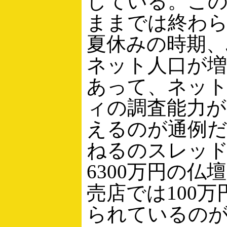
している。こ
ままでは終わ
夏休みの時期
ネット人口が
あって、ネッ
ィの調査能力が
えるのが通例
ねるのスレッ
6300万円の仏
売店では100
られているの