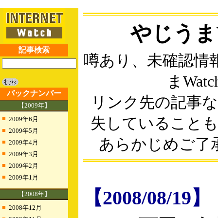
やじうまW
記事検索
噂あり、未確認情
まWatc
バックナンバー
リンク先の記事
【2009年】
■
失していること
2009年6月
■
2009年5月
あらかじめご了
■
2009年4月
■
2009年3月
■
2009年2月
■
2009年1月
【2008/08/19】
【2008年】
■
2008年12月