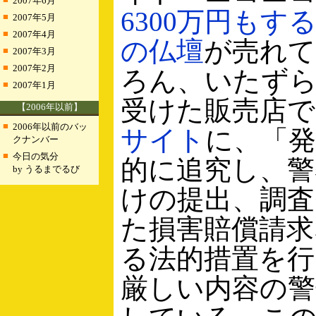
2007年6月
6300万円もす
■
2007年5月
■
2007年4月
の仏壇
が売れ
■
2007年3月
■
2007年2月
ろん、いたず
■
2007年1月
受けた販売店
【2006年以前】
■
2006年以前のバッ
サイト
に、「発
クナンバー
■
今日の気分
的に追究し、警
by うるまでるび
けの提出、調査
た損害賠償請求
る法的措置を行
厳しい内容の警