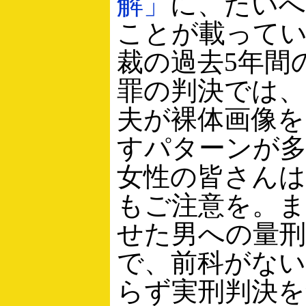
解」
に、たいへ
ことが載って
裁の過去5年間
罪の判決では、
夫が裸体画像を
すパターンが
女性の皆さん
もご注意を。ま
せた男への量
で、前科がな
らず実刑判決