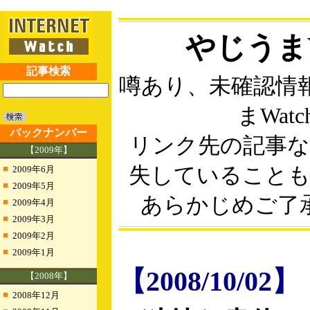
やじうまW
記事検索
噂あり、未確認情
まWatc
バックナンバー
リンク先の記事
【2009年】
■
失していること
2009年6月
■
2009年5月
あらかじめご了
■
2009年4月
■
2009年3月
■
2009年2月
■
2009年1月
【2008/10/02】
【2008年】
■
2008年12月