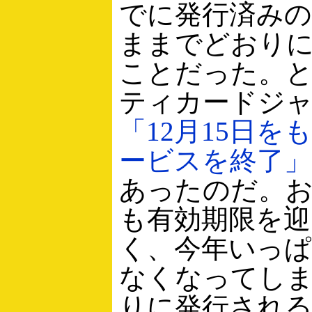
でに発行済み
ままでどおり
ことだった。
ティカードジ
「12月15日を
ービスを終了」
あったのだ。
も有効期限を
く、今年いっ
なくなってし
りに発行され