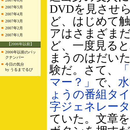
2007年6月
DVDを見させ
■
2007年5月
■
2007年4月
ど、はじめて
■
2007年3月
■
2007年2月
アはさまざま
■
2007年1月
ど、一度見る
【2006年以前】
■
2006年以前のバッ
まうのはだい
クナンバー
■
今日の気分
験だ。さて、
「
by うるまでるび
マー？」
で、
水
ょうの番組タ
字ジェネレー
ていた。文章