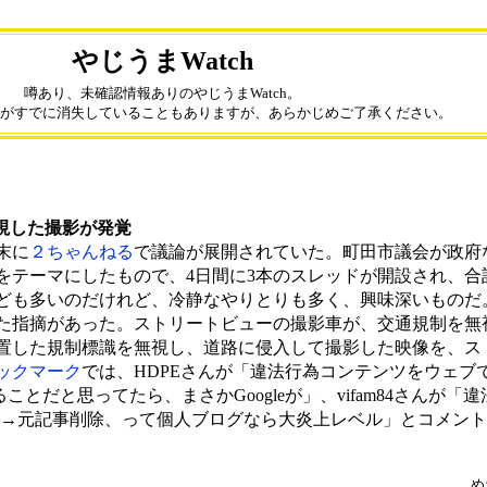
やじうまWatch
噂あり、未確認情報ありのやじうまWatch。
がすでに消失していることもありますが、あらかじめご了承ください。
視した撮影が発覚
末に
２ちゃんねる
で議論が展開されていた。町田市議会が政府
をテーマにしたもので、4日間に3本のスレッドが開設され、合計
ども多いのだけれど、冷静なやりとりも多く、興味深いものだ
た指摘があった。ストリートビューの撮影車が、交通規制を無
置した規制標識を無視し、道路に侵入して撮影した映像を、ス
ックマーク
では、HDPEさんが「違法行為コンテンツをウェブ
ことだと思ってたら、まさかGoogleが」、vifam84さんが「
る→元記事削除、って個人ブログなら大炎上レベル」とコメン
め