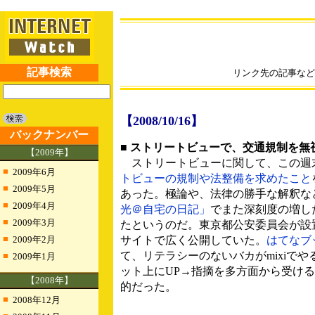
記事検索
リンク先の記事など
【2008/10/16】
バックナンバー
■ ストリートビューで、交通規制を無
【2009年】
ストリートビューに関して、この週
■
2009年6月
トビューの規制や法整備を求めたこと
■
2009年5月
あった。極論や、法律の勝手な解釈な
■
2009年4月
光＠自宅の日記」
でまた深刻度の増し
■
2009年3月
たというのだ。東京都公安委員会が設
■
2009年2月
サイトで広く公開していた。
はてなブ
て、リテラシーのないバカがmixiでやる
■
2009年1月
ット上にUP→指摘を多方面から受け
【2008年】
的だった。
■
2008年12月