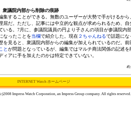
を、衆議院内部から削除の痕跡
編集することができる。無数のユーザーが大勢で手がけるから
理屈だ。ただし、記事には中立的な観点が求められるため、自
ている。7月に、参議院議員の円より子さんの項目が参議院内
になったことを
当欄
で紹介した。現在
２ちゃんねる
で話題にな
歴を見ると、衆議院内部からの編集が加えられているのだ。前
こと
が問題となっているが、編集ではマルチ商法関係の記述を
ディアに手を加えたのかは特定できていない。
め
INTERNET Watch ホームページ
c)2008 Impress Watch Corporation, an Impress Group company. All rights reserved.