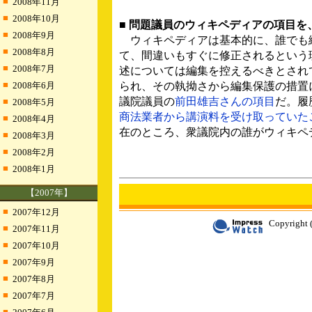
■
2008年11月
■
2008年10月
■ 問題議員のウィキペディアの項目
■
2008年9月
ウィキペディアは基本的に、誰でも
■
2008年8月
て、間違いもすぐに修正されるという
■
2008年7月
述については編集を控えるべきとされ
■
2008年6月
られ、その執拗さから編集保護の措置
議院議員の
前田雄吉さんの項目
だ。履
■
2008年5月
商法業者から講演料を受け取っていた
■
2008年4月
在のところ、衆議院内の誰がウィキペ
■
2008年3月
■
2008年2月
■
2008年1月
【2007年】
■
2007年12月
Copyright (
■
2007年11月
■
2007年10月
■
2007年9月
■
2007年8月
■
2007年7月
■