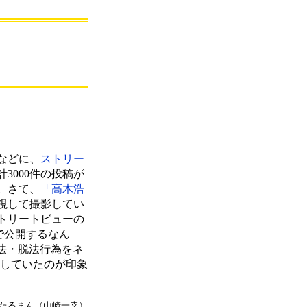
などに、
ストリー
3000件の投稿が
。さて、
「高木浩
視して撮影してい
トリートビューの
で公開するなん
違法・脱法行為をネ
トしていたのが印象
たるまん（山崎一幸）