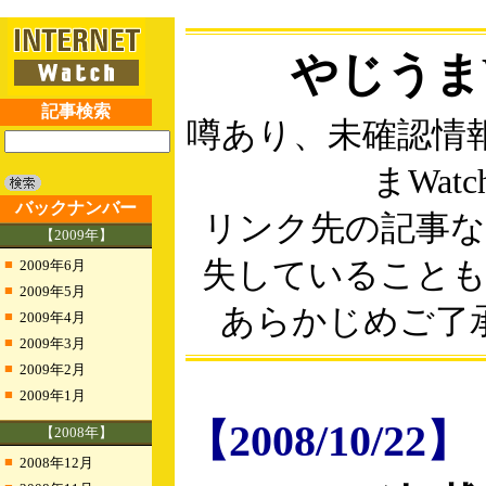
やじうまW
記事検索
噂あり、未確認情
まWatc
バックナンバー
リンク先の記事
【2009年】
■
失していること
2009年6月
■
2009年5月
あらかじめご了
■
2009年4月
■
2009年3月
■
2009年2月
■
2009年1月
【2008/10/22】
【2008年】
■
2008年12月