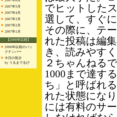
2007年6月
でヒットした
■
2007年5月
■
2007年4月
選して、すぐ
■
2007年3月
■
2007年2月
その際に、テ
■
2007年1月
れた投稿は編集
【2006年以前】
■
2006年以前のバッ
き、読みやす
クナンバー
■
今日の気分
２ちゃんねる
by うるまでるび
1000まで達す
ち」と呼ばれ
れた状態にな
には有料のサ