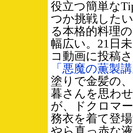
役立つ簡単なTi
つか挑戦した
る本格的料理
幅広い。21日
コ動画に投稿
「悪魔の薫製講
塗りで金髪の、
暮さんを思わせ
が、ドクロマ
務衣を着て登場
やら真っ赤な