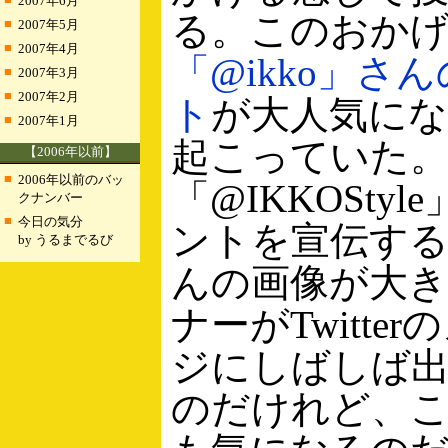
2007年6月
る。このおか
■
2007年5月
■
2007年4月
「@ikko」さ
■
2007年3月
■
2007年2月
ト
が大人気にな
■
2007年1月
起こっていた
【2006年以前】
■
2006年以前のバッ
「@IKKOSty
クナンバー
■
今日の気分
ントを宣伝する
by うるまでるび
んの画像が大
ナーがTwitte
ジにしばしば
のだけれど、