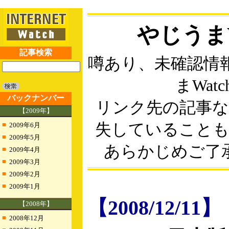
やじうまW
記事検索
噂あり、未確認情
まWatc
バックナンバー
リンク先の記事
【2009年】
■
失していること
2009年6月
■
2009年5月
あらかじめご了
■
2009年4月
■
2009年3月
■
2009年2月
■
2009年1月
【2008/12/11】
【2008年】
■
2008年12月