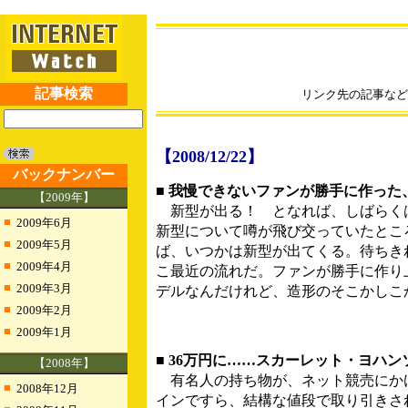
記事検索
リンク先の記事など
【2008/12/22】
バックナンバー
■ 我慢できないファンが勝手に作った
【2009年】
新型が出る！ となれば、しばらくは
■
2009年6月
新型について噂が飛び交っていたとこ
■
2009年5月
ば、いつかは新型が出てくる。待ちき
■
2009年4月
こ最近の流れだ。ファンが勝手に作り上
■
2009年3月
デルなんだけれど、造形のそこかしこ
■
2009年2月
■
2009年1月
■ 36万円に……スカーレット・ヨハ
【2008年】
有名人の持ち物が、ネット競売にか
■
2008年12月
インですら、結構な値段で取り引きさ