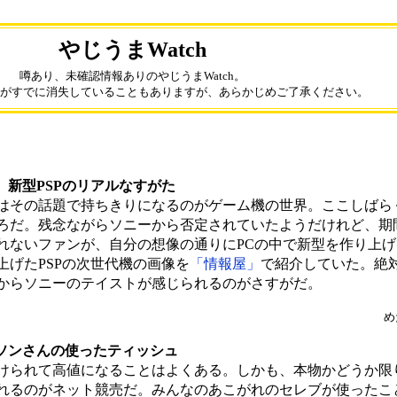
やじうまWatch
噂あり、未確認情報ありのやじうまWatch。
がすでに消失していることもありますが、あらかじめご了承ください。
、新型PSPのリアルなすがた
その話題で持ちきりになるのがゲーム機の世界。ここしばらく
ろだ。残念ながらソニーから否定されていたようだけれど、期
れないファンが、自分の想像の通りにPCの中で新型を作り上
げたPSPの次世代機の画像を
「情報屋」
で紹介していた。絶
からソニーのテイストが感じられるのがさすがだ。
め
ンソンさんの使ったティッシュ
けられて高値になることはよくある。しかも、本物かどうか限
れるのがネット競売だ。みんなのあこがれのセレブが使ったこ