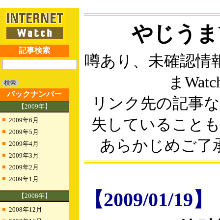
やじうまW
記事検索
噂あり、未確認情
まWatc
バックナンバー
リンク先の記事
【2009年】
■
失していること
2009年6月
■
2009年5月
あらかじめご了
■
2009年4月
■
2009年3月
■
2009年2月
■
2009年1月
【2009/01/19】
【2008年】
■
2008年12月