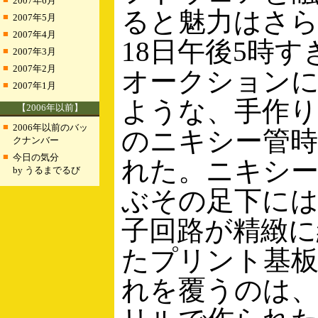
2007年6月
ると魅力はさ
■
2007年5月
■
2007年4月
18日午後5時すぎ
■
2007年3月
■
2007年2月
オークション
■
2007年1月
ような、手作
【2006年以前】
■
2006年以前のバッ
のニキシー管時
クナンバー
■
今日の気分
れた。ニキシー
by うるまでるび
ぶその足下には
子回路が精緻に
たプリント基
れを覆うのは