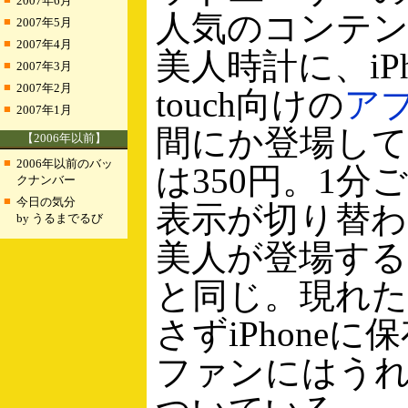
2007年6月
人気のコンテ
■
2007年5月
■
2007年4月
美人時計に、iPho
■
2007年3月
■
2007年2月
touch向けの
ア
■
2007年1月
間にか登場して
【2006年以前】
■
2006年以前のバッ
は350円。1分
クナンバー
■
今日の気分
表示が切り替わ
by うるまでるび
美人が登場する
と同じ。現れ
さずiPhone
ファンにはう