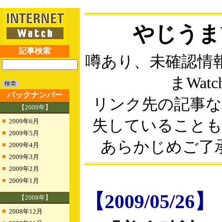
やじうまW
記事検索
噂あり、未確認情
まWatc
バックナンバー
リンク先の記事
【2009年】
■
失していること
2009年6月
■
2009年5月
あらかじめご了
■
2009年4月
■
2009年3月
■
2009年2月
■
2009年1月
【2009/05/26】
【2008年】
■
2008年12月