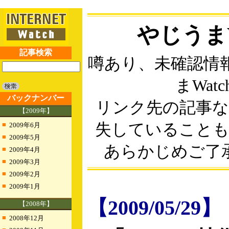
やじうまW
記事検索
噂あり、未確認情
まWatc
バックナンバー
リンク先の記事
【2009年】
■
失していること
2009年6月
■
2009年5月
あらかじめご了
■
2009年4月
■
2009年3月
■
2009年2月
■
2009年1月
【2009/05/29】
【2008年】
■
2008年12月