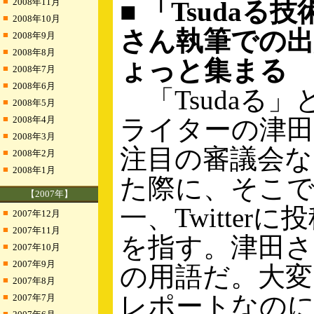
■
2008年11月
■ 「Tsudaる
■
2008年10月
さん執筆での出
■
2008年9月
■
2008年8月
ょっと集まる
■
2008年7月
■
2008年6月
「Tsudaる
■
2008年5月
■
2008年4月
ライターの津
■
2008年3月
注目の審議会な
■
2008年2月
■
2008年1月
た際に、そこ
【2007年】
一、Twitter
■
2007年12月
■
2007年11月
を指す。津田さ
■
2007年10月
■
2007年9月
の用語だ。大
■
2007年8月
レポートなの
■
2007年7月
■