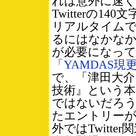
れは意外に速く
Twitterの14
リアルタイム
るにはなかな
が必要になっ
「YAMDAS現
で、「津田大介は
技術』という
ではないだろ
たエントリー
外ではTwitte