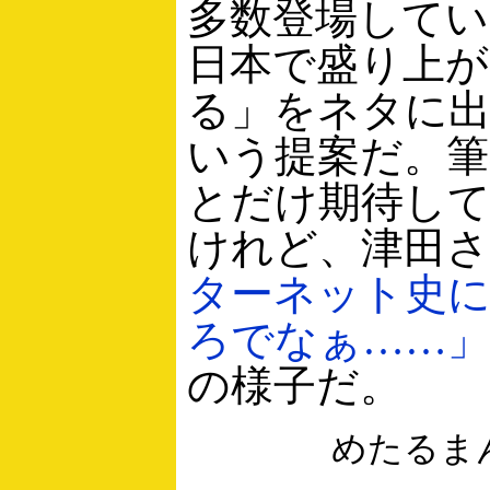
多数登場して
日本で盛り上がる
る」をネタに
いう提案だ。
とだけ期待し
けれど、津田
ターネット史
ろでなぁ……」
の様子だ。
めたるま