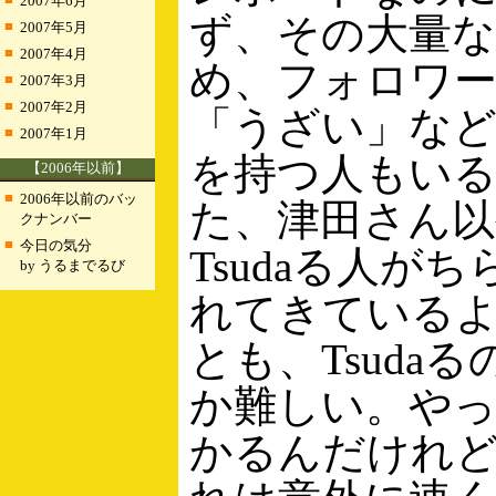
2007年6月
ず、その大量な
■
2007年5月
■
2007年4月
め、フォロワ
■
2007年3月
■
2007年2月
「うざい」な
■
2007年1月
を持つ人もい
【2006年以前】
■
2006年以前のバッ
た、津田さん以
クナンバー
■
今日の気分
Tsudaる人が
by うるまでるび
れてきている
とも、Tsuda
か難しい。や
かるんだけれ