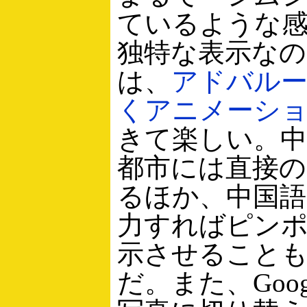
ているような
独特な表示なの
は、
アドバル
くアニメーシ
きて楽しい。中
都市には直接
るほか、中国語
力すればピン
示させること
だ。また、Goo