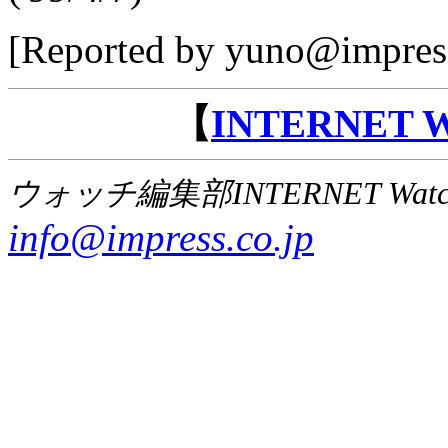
[Reported by yuno@impress
【
INTERNET
ウォッチ編集部INTERNET Wat
info@impress.co.jp