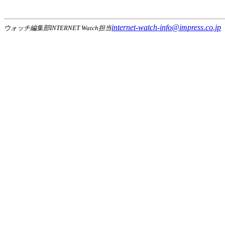
internet-watch-info@impress.co.jp
ウォッチ編集部INTERNET Watch担当