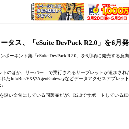
ータス、「eSuite DevPack R2.0」を6月
ポーネント集「eSuite DevPack R2.0」を6月頃に発
トのほか、サーバー上で実行されるサーブレットが追加され
InfoBus/FXやAgentGatewayなどデータアクセス
た。
とを謳い文句にしている同製品だが、R2.0でサポートしているJDKのバ