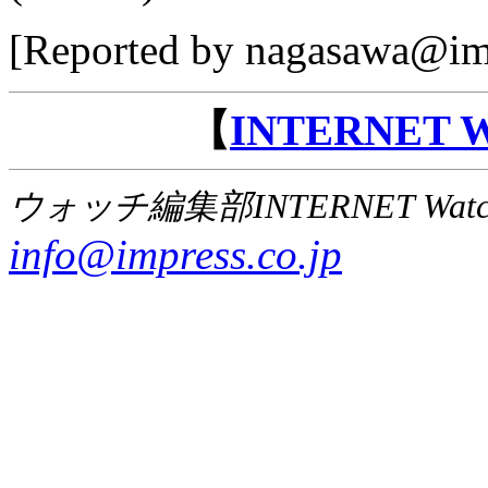
[Reported by nagasawa@imp
【
INTERNET
ウォッチ編集部INTERNET Wat
info@impress.co.jp