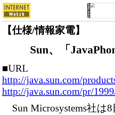
【仕様/情報家電】
Sun、「JavaPh
■URL
http://java.sun.com/produc
http://java.sun.com/pr/199
Sun Microsystems社は