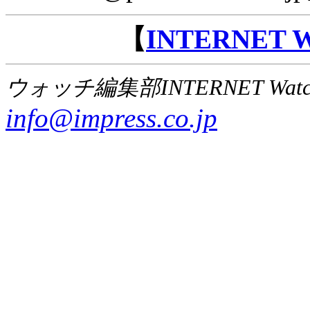
【
INTERNET
ウォッチ編集部INTERNET Wat
info@impress.co.jp