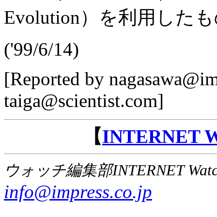
Evolution）を利用し
('99/6/14)
[Reported by nagasawa@imp
taiga@scientist.com]
【
INTERNET
ウォッチ編集部INTERNET Wat
info@impress.co.jp