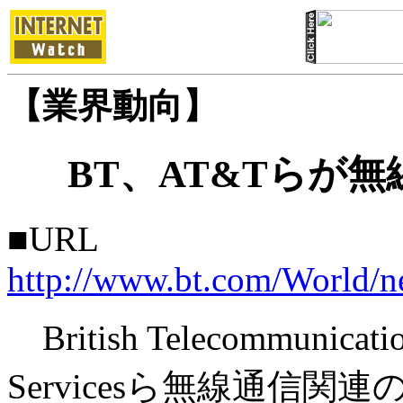
【業界動向】
BT、AT&Tらが
■URL
http://www.bt.com/World/
British Telecommunica
Servicesら無線通信関