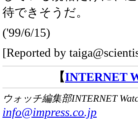
待できそうだ。
('99/6/15)
[Reported by taiga@scie
【
INTERNET
ウォッチ編集部INTERNET Wat
info@impress.co.jp