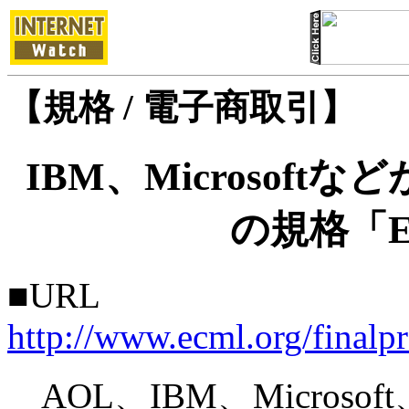
【規格 / 電子商取引】
IBM、Microsof
の規格「
■URL
http://www.ecml.org/finalpr
AOL、IBM、Microsoft、