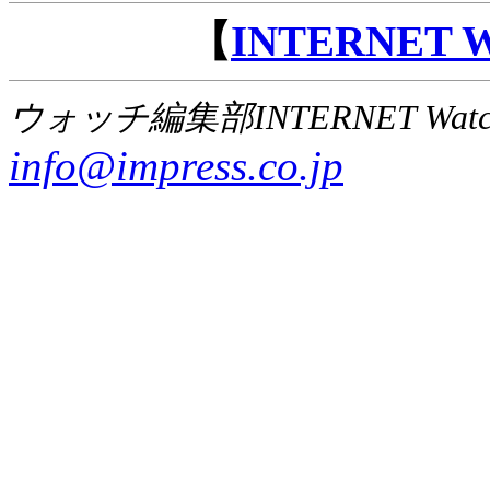
【
INTERNET
ウォッチ編集部INTERNET Wat
info@impress.co.jp