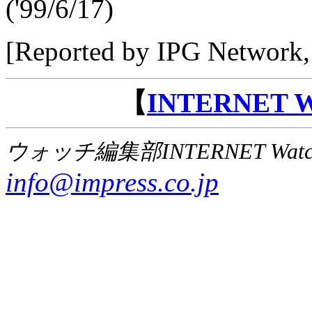
('99/6/17)
[Reported by IPG Network, 
【
INTERNET
ウォッチ編集部INTERNET Wat
info@impress.co.jp