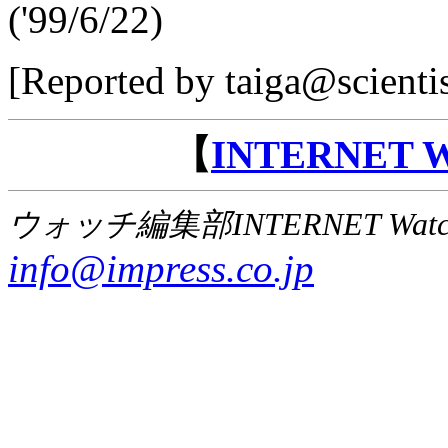
('99/6/22)
[Reported by taiga@scienti
【
INTERNET
ウォッチ編集部INTERNET Wat
info@impress.co.jp