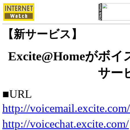
【新サービス】
Excite@Home
サー
■URL
http://voicemail.excite.com/
http://voicechat.excite.com/