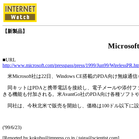
【新製品】
Micro
■URL
http://www.microsoft.com/presspass/press/1999/Jun99/WirelessPR.h
米Microsoft社は22日、Windows CE搭載のPDA向け
同キットはPDAと携帯電話を接続し、電子メールや添付ファ
きる機能も付加される。米AvantGo社のPDA向け各種ソフ
同社は、今秋北米で販売を開始し、価格は100ドル以下に
('99/6/23)
[Reported by kokubu@impress.co.jp / taiga@scientist.com]