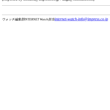
internet-watch-info@impress.co.jp
ウォッチ編集部INTERNET Watch担当