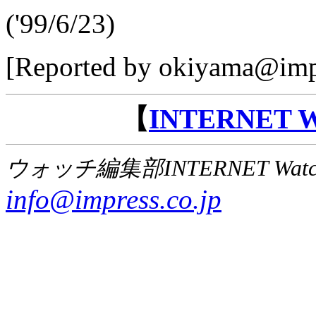
('99/6/23)
[Reported by okiyama@impr
【
INTERNET
ウォッチ編集部INTERNET Wat
info@impress.co.jp