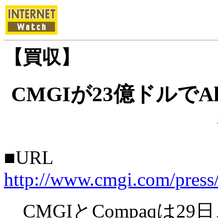
【買収】
CMGIが23億ドルでAlt
■URL
http://www.cmgi.com/press/
CMGIとCompaqは29