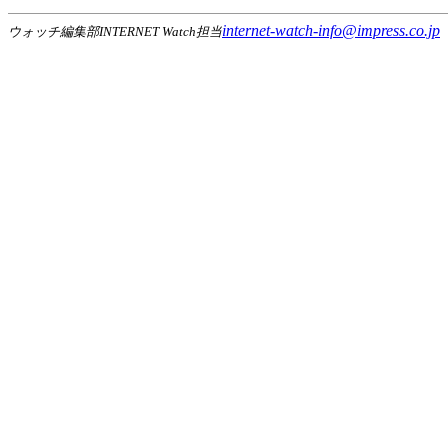
internet-watch-info@impress.co.jp
ウォッチ編集部INTERNET Watch担当