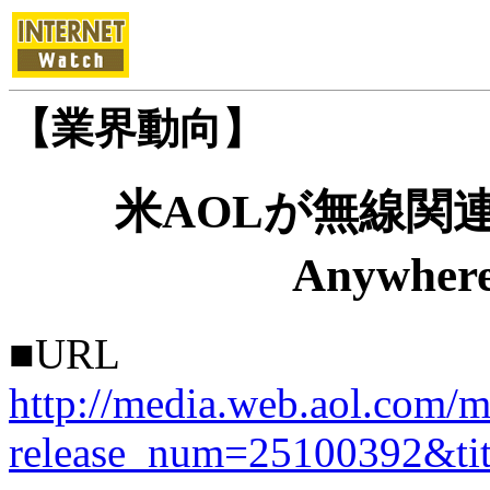
【業界動向】
米AOLが無線関
Anywh
■URL
http://media.web.aol.com/m
release_num=25100392&ti