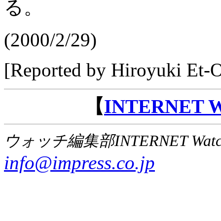
る。
(2000/2/29)
[Reported by Hiroyuki Et-
【
INTERNET
ウォッチ編集部INTERNET Wat
info@impress.co.jp