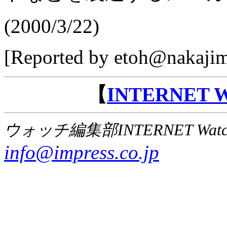
(2000/3/22)
[Reported by etoh@nakajim
【
INTERNET
ウォッチ編集部INTERNET Wat
info@impress.co.jp