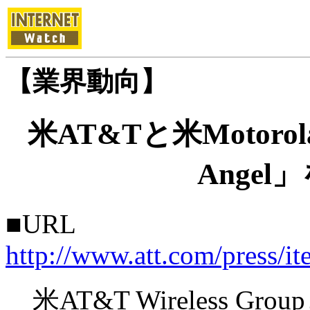
【業界動向】
米AT&Tと米Motoro
Ange
■URL
http://www.att.com/press/i
米AT&T Wireless Gr