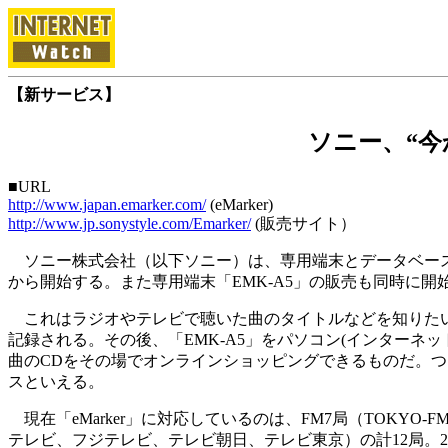
【新サービス】
ソニー、“今
■URL
http://www.japan.emarker.com/
(eMarker)
http://www.jp.sonystyle.com/Emarker/
(販売サイト）
ソニー株式会社（以下ソニー）は、専用端末とデータベースを連
から開始する。また専用端末「EMK-A5」の販売も同時に開
これはラジオやテレビで聴いた曲のタイトルなどを知りたい時に
記録される。その後、「EMK-A5」をパソコン(インターネ
曲のCDをその場でオンラインショッピングできるものだ。つ
スといえる。
現在「eMarker」に対応しているのは、FM7局（TOKYO-FM、J
テレビ、フジテレビ、テレビ朝日、テレビ東京）の計12局。