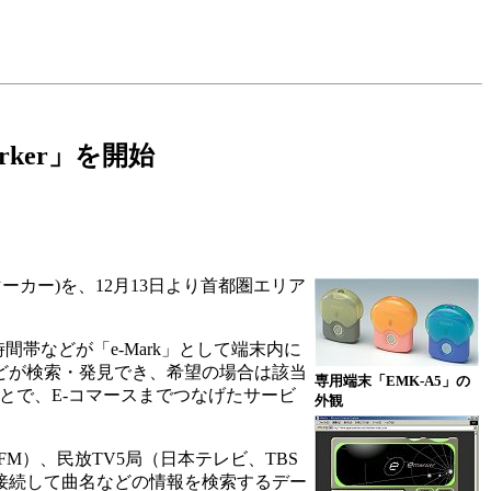
ker」を開始
カー)を、12月13日より首都圏エリア
帯などが「e-Mark」として端末内に
などが検索・発見でき、希望の場合は該当
専用端末「EMK-A5」の
とで、E-コマースまでつなげたサービ
外観
terFM）、民放TV5局（日本テレビ、TBS
を接続して曲名などの情報を検索するデー