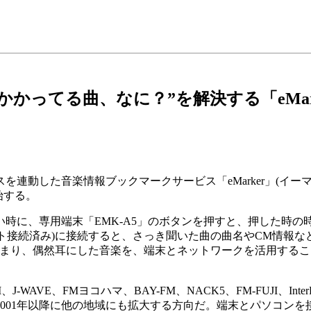
かかってる曲、なに？”を解決する「eMar
動した音楽情報ブックマークサービス「eMarker」(イーマー
始する。
、専用端末「EMK-A5」のボタンを押すと、押した時の時間
ット接続済み)に接続すると、さっき聞いた曲の曲名やCM情報
まり、偶然耳にした音楽を、端末とネットワークを活用するこ
-WAVE、FMヨコハマ、BAY-FM、NACK5、FM-FUJI、In
2001年以降に他の地域にも拡大する方向だ。端末とパソコン