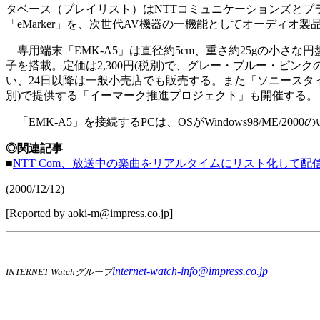
タベース（プレイリスト）はNTTコミュニケーションズとプ
「eMarker」を、次世代AV機器の一機能としてオーディオ
専用端末「EMK-A5」は直径約5cm、重さ約25gの小さな
子を搭載。定価は2,300円(税別)で、グレー・ブルー・ピン
い、24日以降は一般小売店でも販売する。また「ソニースタイ
別)で提供する「イーマーク推進プロジェクト」も開催する。
「EMK-A5」を接続するPCは、OSがWindows98/ME
◎関連記事
■
NTT Com、放送中の楽曲をリアルタイムにリスト化して配
(2000/12/12)
[Reported by aoki-m@impress.co.jp]
internet-watch-info@impress.co.jp
INTERNET Watchグループ