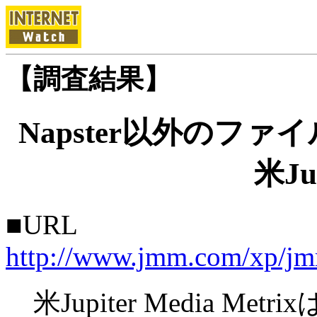
【調査結果】
Napster以外のフ
米Ju
■URL
http://www.jmm.com/xp/jm
米Jupiter Media M