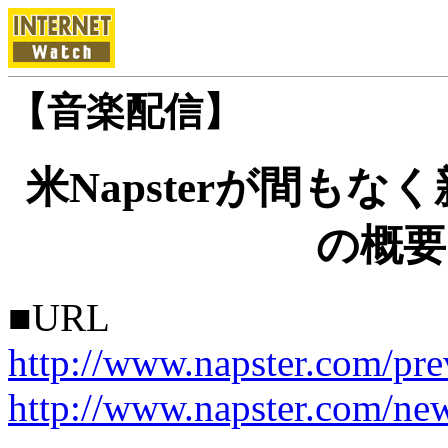
【音楽配信】
米Napsterが間も
の概要
■URL
http://www.napster.com/pre
http://www.napster.com/ne