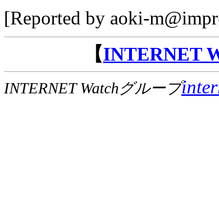
[Reported by aoki-m@impre
【
INTERNET
inte
INTERNET Watchグループ