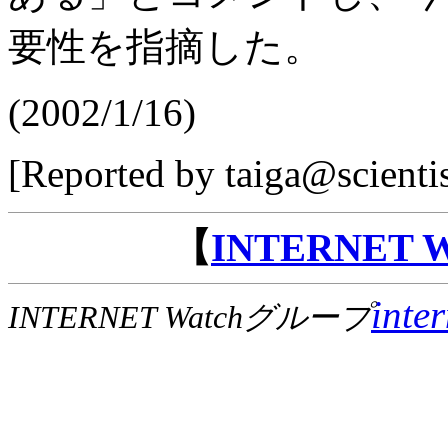
要性を指摘した。
(2002/1/16)
[Reported by taiga@scienti
【
INTERNET
inte
INTERNET Watchグループ