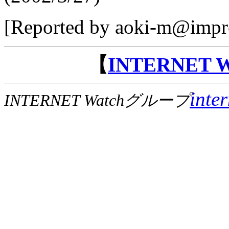
[Reported by aoki-m@impre
【
INTERNET
inte
INTERNET Watchグループ