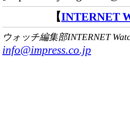
【
INTERNET
ウォッチ編集部INTERNET Wat
info@impress.co.jp