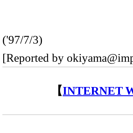
('97/7/3)
[Reported by okiyama@impr
【
INTERNET