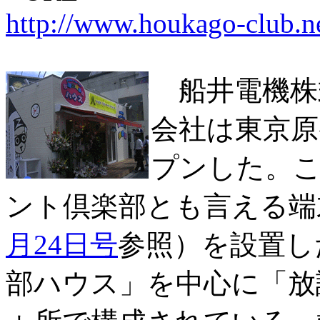
http://www.houkago-club.ne
船井電機株
会社は東京原
プンした。
ント倶楽部とも言える端
月24日号
参照）を設置し
部ハウス」を中心に「放