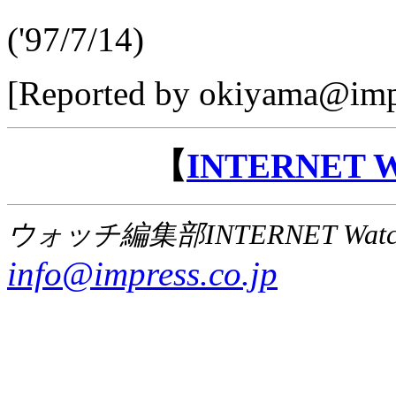
('97/7/14)
[Reported by okiyama@impr
【
INTERNET
ウォッチ編集部INTERNET Wat
info@impress.co.jp