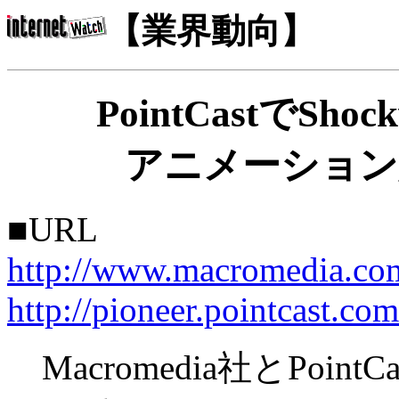
【業界動向】
PointCastでSho
アニメーション
■URL
http://www.macromedia.com
http://pioneer.pointcast.co
Macromedia社とPoi