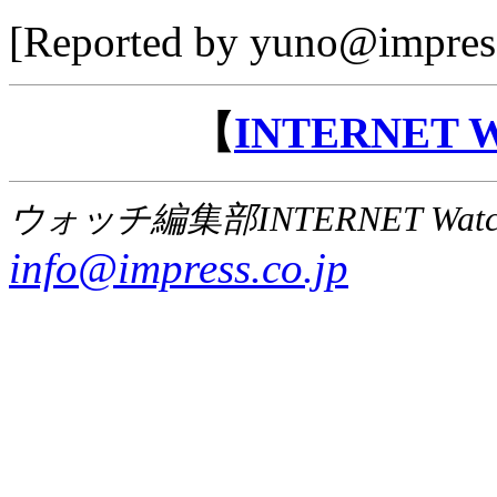
[Reported by yuno@impress
【
INTERNET
ウォッチ編集部INTERNET Wat
info@impress.co.jp