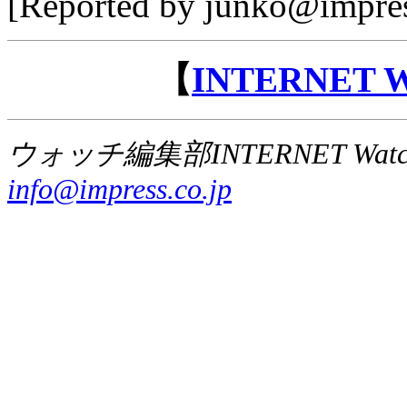
[Reported by junko@impres
【
INTERNET
ウォッチ編集部INTERNET Wat
info@impress.co.jp