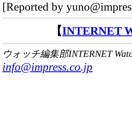
[Reported by yuno@impress
【
INTERNET
ウォッチ編集部INTERNET Wat
info@impress.co.jp