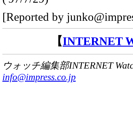
[Reported by junko@impres
【
INTERNET
ウォッチ編集部INTERNET Wat
info@impress.co.jp