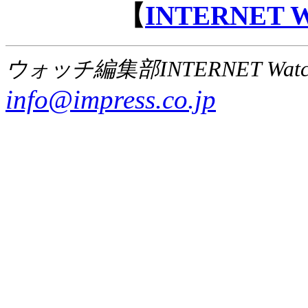
【
INTERNET
ウォッチ編集部INTERNET Wat
info@impress.co.jp