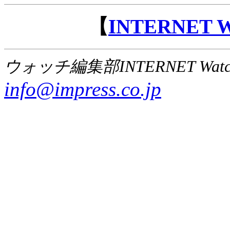
【
INTERNET
ウォッチ編集部INTERNET Wat
info@impress.co.jp