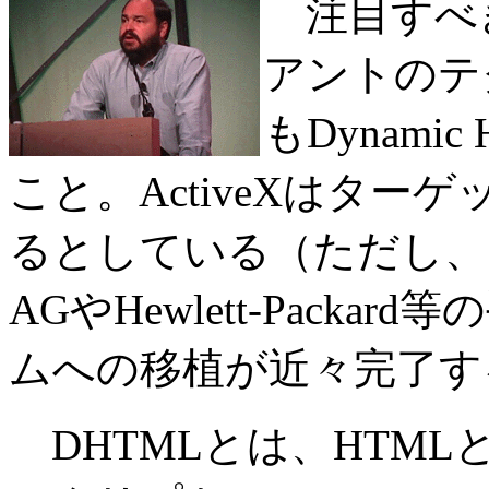
注目すべきは
アントのテク
もDynami
こと。ActiveXはターゲ
るとしている（ただし、同時
AGやHewlett-Pack
ムへの移植が近々完了す
DHTMLとは、HTML