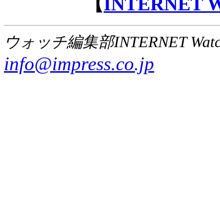
【
INTERNET
ウォッチ編集部INTERNET Wat
info@impress.co.jp