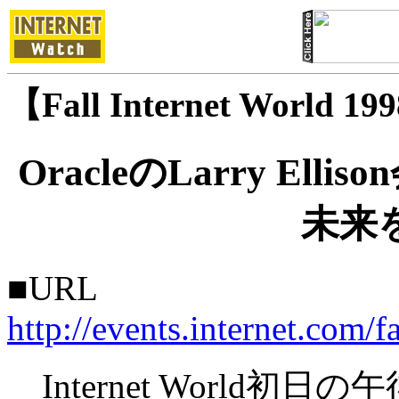
【Fall Internet World
OracleのLarry E
未来
■URL
http://events.internet.com/f
Internet World初日の午