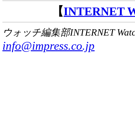
【
INTERNET
ウォッチ編集部INTERNET Wat
info@impress.co.jp