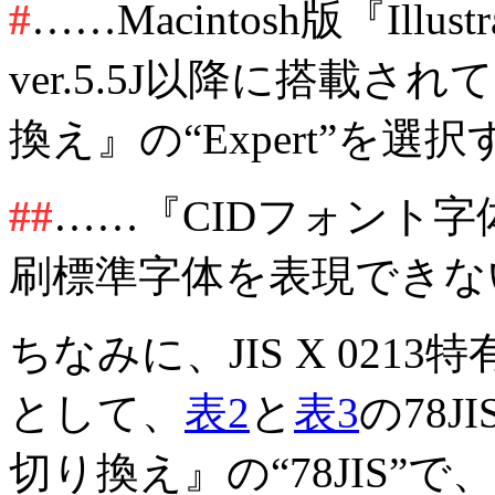
#
……Macintosh版『Ill
ver.5.5J以降に搭載さ
換え』の“Expert”を
##
……『CIDフォント
刷標準字体を表現できな
ちなみに、JIS X 021
として、
表2
と
表3
の78
切り換え』の“78JIS