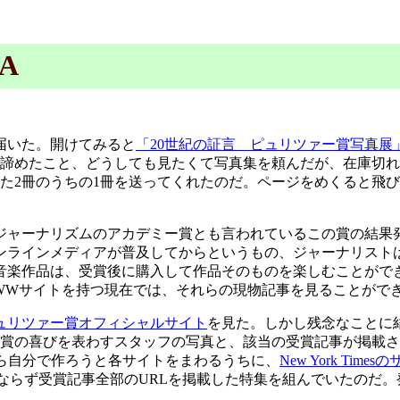
A
届いた。開けてみると
「20世紀の証言 ピュリツァー賞写真展
て諦めたこと、どうしても見たくて写真集を頼んだが、在庫切
た2冊のうちの1冊を送ってくれたのだ。ページをめくると飛
。ジャーナリズムのアカデミー賞とも言われているこの賞の結果
ンラインメディアが普及してからというもの、ジャーナリスト
音楽作品は、受賞後に購入して作品そのものを楽しむことがで
WWサイトを持つ現在では、それらの現物記事を見ることがで
ュリツァー賞オフィシャルサイト
を見た。しかし残念なことに
受賞の喜びを表わすスタッフの写真と、該当の受賞記事が掲載
ら自分で作ろうと各サイトをまわるうちに、
New York Times
の記事のみならず受賞記事全部のURLを掲載した特集を組んでいた