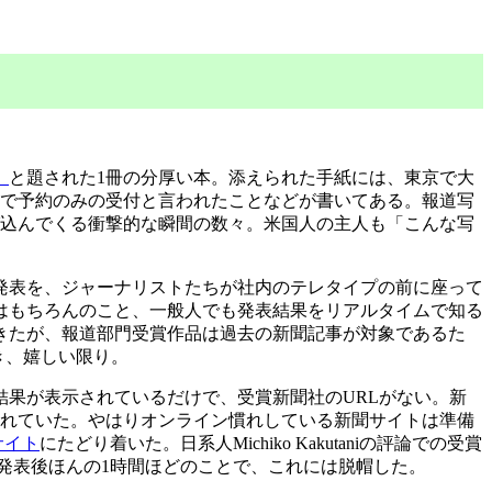
」
と題された1冊の分厚い本。添えられた手紙には、東京で大
れで予約のみの受付と言われたことなどが書いてある。報道写
び込んでくる衝撃的な瞬間の数々。米国人の主人も「こんな写
発表を、ジャーナリストたちが社内のテレタイプの前に座って
はもちろんのこと、一般人でも発表結果をリアルタイムで知る
きたが、報道部門受賞作品は過去の新聞記事が対象であるた
き、嬉しい限り。
結果が表示されているだけで、受賞新聞社のURLがない。新
されていた。やはりオンライン慣れしている新聞サイトは準備
のサイト
にたどり着いた。日系人Michiko Kakutaniの評論での受賞
のだ。発表後ほんの1時間ほどのことで、これには脱帽した。