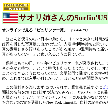
サオリ姉さんのSurfin'US
オンラインで見る「ピュリツァー賞」
（98/04/20）
ほとんど便りのない日本の弟から、ゴトンと大きな封筒が
好評を博した写真展に出かけたが、入場2時間半待ちと聞い
真の素晴しさを語りあったことがある弟が、4週間待ちで届い
真があったのか！」と食い入るように見ていた。
偶然にもその日、1998年のピュリツァー賞が発表された
今か今かと待つ…、という時代もあったようだ。しかし、オ
ことができるようになったのだ。文学部門で受賞した文学や
め、これまでは入手が難しかった。ほとんどの新聞媒体がW
この便利さを楽しまずにはいられず、受賞発表後すぐに
ピ
聞社の名前を頼りに1社ずつ訪ねてみると、どのサイトにも
万端だったようだ。オフィシャルサイトにURL集がないのな
を含む3つの賞を受賞したNew York Timesは、自社