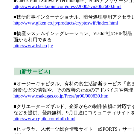
■Check Point Software Technologies
http://www.checkpoint.com/press/2000/svn2062600.html
■技研商事インターナショナル、暗号処理専用アクセラレータボード
http://www.giken.co.jp/products/cryptoswift/index.html
■物産システムインテグレーション、Viador社のEIP製品「
面から利用できる
http://www.bsi.co.jp/
[新サービス]
■オージーキャピタル、有料の食生活診断サービス「食
診断などの情報や、その改善のためのアドバイスや料理レ
http://www.osakagas.co.jp/Press/pr00/000630.htm
■クリエーターズギルド、企業からの制作依頼に対応す
などを提供。登録無料。9月目途にコミュニティサイト
http://www.cguild.com/Info.html
■ヒマラヤ、スポーツ総合情報サイト「eSPORTS」