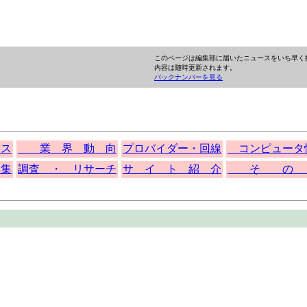
このページは編集部に届いたニュースをいち早く
内容は随時更新されます。
バックナンバーを見る
 ス
業 界 動 向
プロバイダー・回線
コンピュータ
集
調査 ・ リサーチ
サ イ ト 紹 介
そ の 