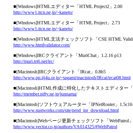
■[Windows]HTMLエディター「HTML Project2」2.00
http://www1.ttcn.ne.jp/~kaneto/
■[Windows]HTMLエディター「HTML Project」2.73
http://www1.ttcn.ne.jp/~kaneto/
■[Windows]HTML文法チェックソフト「CSE HTML Validator 
http://www.htmlvalidator.com/
■[Windows]IRCクライアント「MuriChat」1.2.16 p13
http://muri.tri6.net/irc/
■[Macintosh]IRCクライアント「IRcat」0.8b5
http://www.pp.iij4u.or.jp/~tagami/macintosh/IRcat/ircat08.html
■[Macintosh]HTML作成に特化したテキストエディター「Ju's 
http://member.nifty.ne.jp/junnama/
■[Macintosh]ソフトウェアルーター「IPNetRouter」1.5c16
http://www.sustworks.com/site/prod_ipr_download.html
■[Macintosh]Webページ更新チェックソフト「WebPatrol」
http://www.vector.co.jp/authors/VA014325/#WebPatrol