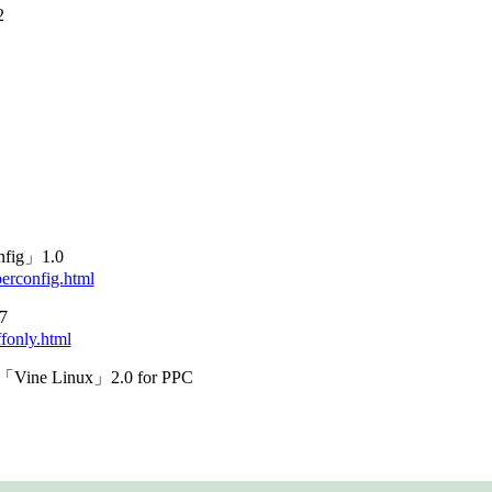
2
ig」1.0
erconfig.html
7
fonly.html
Vine Linux」2.0 for PPC