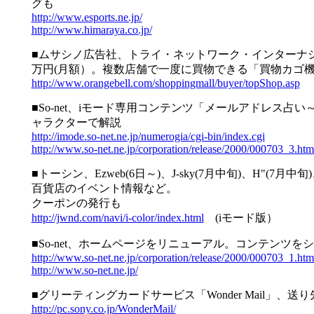
グも
http://www.esports.ne.jp/
http://www.himaraya.co.jp/
■ムサシノ広告社、トライ・ネットワーク・インターナ
万円(月額）。複数店舗で一度に買物できる「買物カゴ
http://www.orangebell.com/shoppingmall/buyer/topShop.asp
■So-net、iモード専用コンテンツ「メールアドレス
ャラクターで解説
http://imode.so-net.ne.jp/numerogia/cgi-bin/index.cgi
http://www.so-net.ne.jp/corporation/release/2000/000703_3.htm
■トーシン、Ezweb(6日～)、J-sky(7月中旬)、
百貨店のイベント情報など。
クーポンの発行も
http://jwnd.com/navi/i-color/index.html
(iモード版）
■So-net、ホームページをリニューアル。コンテンツ
http://www.so-net.ne.jp/corporation/release/2000/000703_1.htm
http://www.so-net.ne.jp/
■グリーティングカードサービス「Wonder Mail」
http://pc.sony.co.jp/WonderMail/