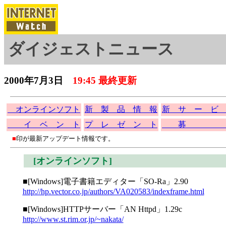
ダイジェストニュース
2000年7月3日
19:45 最終更新
オンラインソフト
新 製 品 情 報
新 サ ー ビ
イ ベ ン ト
プ レ ゼ ン ト
募 
■
印が最新アップデート情報です。
[オンラインソフト]
■[Windows]電子書籍エディター「SO-Ra」2.90
http://hp.vector.co.jp/authors/VA020583/indexframe.html
■[Windows]HTTPサーバー「AN Httpd」1.29c
http://www.st.rim.or.jp/~nakata/