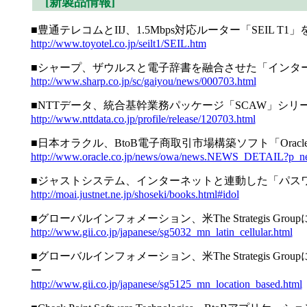
[新製品情報]
■豊通テレコムとIIJ、1.5Mbps対応ルーター「SEIL T1」を
http://www.toyotel.co.jp/seilt1/SEIL.htm
■シャープ、ザウルスと電子辞書を融合させた「インターネッ
http://www.sharp.co.jp/sc/gaiyou/news/000703.html
■NTTデータ、統合基幹業務パッケージ「SCAW」シリ
http://www.nttdata.co.jp/profile/release/120703.html
■日本オラクル、BtoB電子商取引市場構築ソフト「Oracle 
http://www.oracle.co.jp/news/owa/news.NEWS_DETAIL?p_
■ジャストシステム、インターネットと連動した「パスワ
http://moai.justnet.ne.jp/shoseki/books.html#idol
■グローバルインフォメーション、米The Strategis 
http://www.gii.co.jp/japanese/sg5032_mn_latin_cellular.html
■グローバルインフォメーション、米The Strategis 
ー
http://www.gii.co.jp/japanese/sg5125_mn_location_based.html