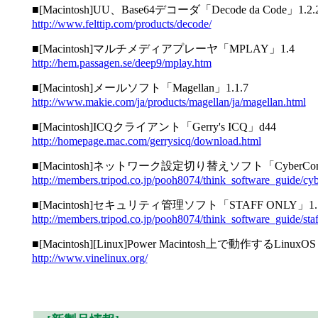
■[Macintosh]UU、Base64デコーダ「Decode da Code」1.2.
http://www.felttip.com/products/decode/
■[Macintosh]マルチメディアプレーヤ「MPLAY」1.4
http://hem.passagen.se/deep9/mplay.htm
■[Macintosh]メールソフト「Magellan」1.1.7
http://www.makie.com/ja/products/magellan/ja/magellan.html
■[Macintosh]ICQクライアント「Gerry's ICQ」d44
http://homepage.mac.com/gerrysicq/download.html
■[Macintosh]ネットワーク設定切り替えソフト「CyberConf
http://members.tripod.co.jp/pooh8074/think_software_guide/cyb
■[Macintosh]セキュリティ管理ソフト「STAFF ONLY」1.
http://members.tripod.co.jp/pooh8074/think_software_guide/staf
■[Macintosh][Linux]Power Macintosh上で動作するLinuxOS「
http://www.vinelinux.org/