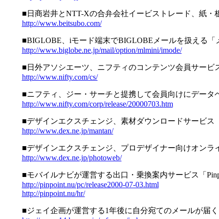
■日商岩井とNTT-Xの合弁会社イービストレード、紙
http://www.beitsubo.com/
■BIGLOBE、iモード端末でBIGLOBEメールを扱え
http://www.biglobe.ne.jp/mail/option/mlmini/imode/
■日外アソシエーツ、ニフティのコンテンツ会員サービス「C's
http://www.nifty.com/cs/
■ニフティ、ジー・サーチと提携して会員向けにデータベー
http://www.nifty.com/corp/release/20000703.htm
■デザインエクスチェンジ、素材ダウンロードサービス「gu-ma
http://www.dex.ne.jp/mantan/
■デザインエクスチェンジ、プロデザイナー向けオンライ
http://www.dex.ne.jp/photoweb/
■モバイルナビが運営する出口・乗換案内サービス「Pinp
http://pinpoint.nu/pc/release2000-07-03.html
http://pinpoint.nu/hr/
■ジェイ企画が運営する1年後に自分宛てのメールが届く「