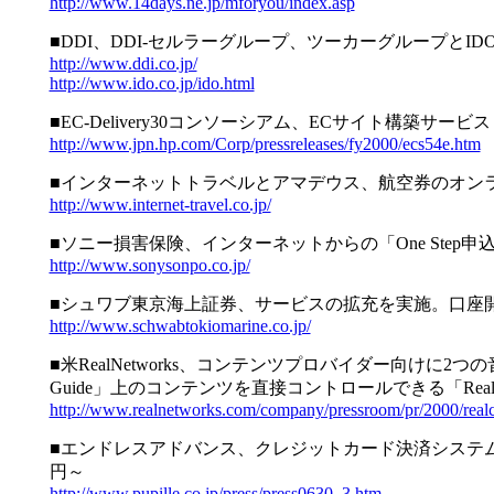
http://www.14days.ne.jp/mforyou/index.asp
■DDI、DDI-セルラーグループ、ツーカーグループと
http://www.ddi.co.jp/
http://www.ido.co.jp/ido.html
■EC-Delivery30コンソーシアム、ECサイト構築サービス「E
http://www.jpn.hp.com/Corp/pressreleases/fy2000/ecs54e.htm
■インターネットトラベルとアマデウス、航空券のオン
http://www.internet-travel.co.jp/
■ソニー損害保険、インターネットからの「One Ste
http://www.sonysonpo.co.jp/
■シュワブ東京海上証券、サービスの拡充を実施。口座開
http://www.schwabtokiomarine.co.jp/
■米RealNetworks、コンテンツプロバイダー向けに2つの音
Guide」上のコンテンツを直接コントロールできる「Real.com 
http://www.realnetworks.com/company/pressroom/pr/2000/rea
■エンドレスアドバンス、クレジットカード決済システム「Re
円～
http://www.pupille.co.jp/press/press0630_3.htm