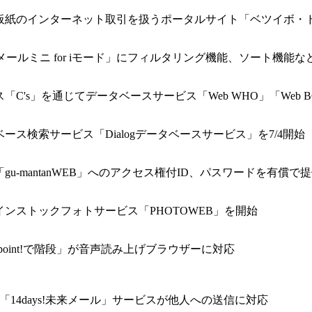
・板紙のインターネット取引を扱うポータルサイト「ベツイボ・
る「メールミニ for iモード」にフィルタリング機能、ソート機能
」を通じてデータベースサービス「Web WHO」「Web BOOK
ス検索サービス「Dialogデータベースサービス」を7/4開始
ntanWEB」へのアクセス権付ID、パスワードを有償で提供する「Ea
ンストックフォトサービス「PHOTOWEB」を開始
oint!で階段」が音声読み上げブラウザーに対応
14days!未来メール」サービスが他人への送信に対応