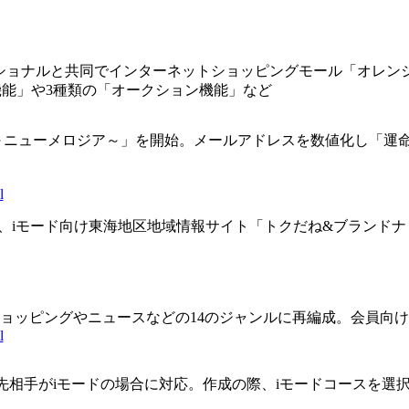
ショナルと共同でインターネットショッピングモール「オレンジ
機能」や3種類の「オークション機能」など
占い～ニューメロジア～」を開始。メールアドレスを数値化し「
l
H"(7月中旬)、iモード向け東海地区地域情報サイト「トクだね&ブ
をショッピングやニュースなどの14のジャンルに再編成。会員向
l
、送り先相手がiモードの場合に対応。作成の際、iモードコースを選