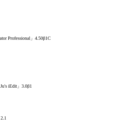
Professional」4.50β1C
iEdit」3.0β1
2.1