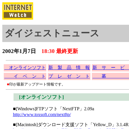
ダイジェストニュース
2002年1月7日
18:30 最終更新
オンラインソフト
新 製 品 情 報
新 サ ー ビ
イ ベ ン ト
プ レ ゼ ン ト
募 
■
印が最新アップデート情報です。
[オンラインソフト]
■[Windows]FTPソフト「NextFTP」2.09a
http://www.toxsoft.com/nextftp/
■[Macintosh]ダウンロード支援ソフト「Yellow_D」3.1.4R