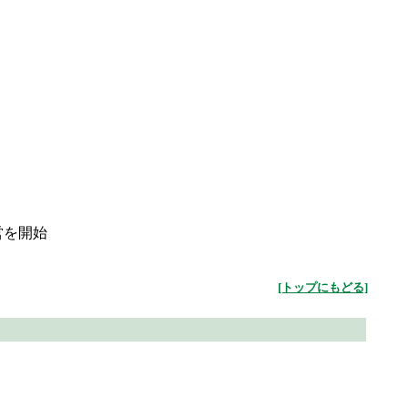
営を開始
[トップにもどる]