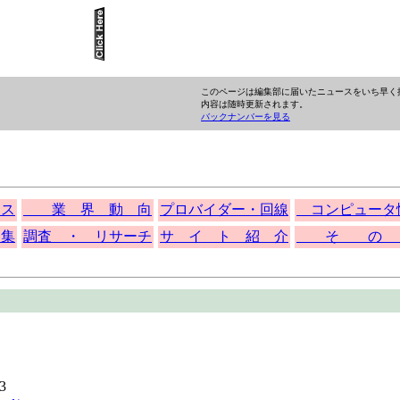
このページは編集部に届いたニュースをいち早く
内容は随時更新されます。
バックナンバーを見る
 ス
業 界 動 向
プロバイダー・回線
コンピュータ
集
調査 ・ リサーチ
サ イ ト 紹 介
そ の 
3