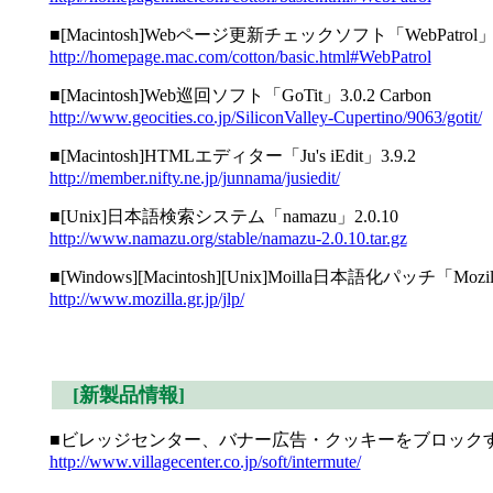
■[Macintosh]Webページ更新チェックソフト「WebPatrol」5.
http://homepage.mac.com/cotton/basic.html#WebPatrol
■[Macintosh]Web巡回ソフト「GoTit」3.0.2 Carbon
http://www.geocities.co.jp/SiliconValley-Cupertino/9063/gotit/
■[Macintosh]HTMLエディター「Ju's iEdit」3.9.2
http://member.nifty.ne.jp/junnama/jusiedit/
■[Unix]日本語検索システム「namazu」2.0.10
http://www.namazu.org/stable/namazu-2.0.10.tar.gz
■[Windows][Macintosh][Unix]Moilla日本語化パッチ「Moz
http://www.mozilla.gr.jp/jlp/
[新製品情報]
■ビレッジセンター、バナー広告・クッキーをブロックするセキュ
http://www.villagecenter.co.jp/soft/intermute/