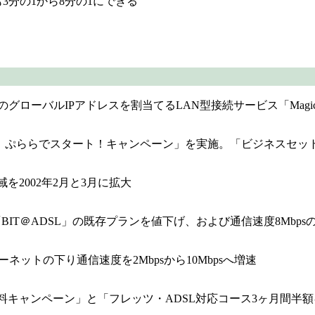
も3分の1から8分の1にできる
数のグローバルIPアドレスを割当てるLAN型接続サービス「Mag
ぷららでスタート！キャンペーン」を実施。「ビジネスセット」
を2002年2月と3月に拡大
T＠ADSL」の既存プランを値下げ、および通信速度8Mbpsのプ
ターネットの下り通信速度を2Mbpsから10Mbpsへ増速
初期登録料無料キャンペーン」と「フレッツ・ADSL対応コース3ヶ月間