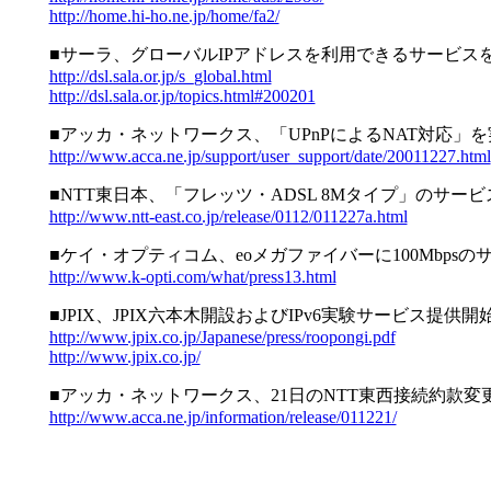
http://home.hi-ho.ne.jp/home/fa2/
■サーラ、グローバルIPアドレスを利用できるサービス
http://dsl.sala.or.jp/s_global.html
http://dsl.sala.or.jp/topics.html#200201
■アッカ・ネットワークス、「UPnPによるNAT対応
http://www.acca.ne.jp/support/user_support/date/20011227.html
■NTT東日本、「フレッツ・ADSL 8Mタイプ」のサー
http://www.ntt-east.co.jp/release/0112/011227a.html
■ケイ・オプティコム、eoメガファイバーに100Mbps
http://www.k-opti.com/what/press13.html
■JPIX、JPIX六本木開設およびIPv6実験サービス提
http://www.jpix.co.jp/Japanese/press/roopongi.pdf
http://www.jpix.co.jp/
■アッカ・ネットワークス、21日のNTT東西接続約款
http://www.acca.ne.jp/information/release/011221/