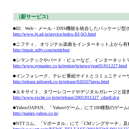
[新サービス]
■IIJ、Web・メール・DNS機能を統合したパッケージ型
http://www.iij.ad.jp/service/index-IIJ-SO.html
■ニフティ、 オリジナル楽曲をインターネット上から有料配信で
http://music.nifty.com/netdebut/
■シマンテックやバード・ビューなど、インターネット
http://www.symantec.co.jp/region/jp/news/year01/011227.html
■インフォシーク、テレビ番組サイトとコミュニティー
http://release.infoseek.co.jp/release/020107press.html
■エキサイト、タワーレコードやデジタルガレージと提
http://www.excite.co.jp/pr/release/2001/011227_cdsell.dcg
■Yahoo!JAPAN、「Yahoo!ゲーム」にて100種
http://games.yahoo.co.jp/
■NTTコム、「Vポータル」にて「CMソングサーチ」及