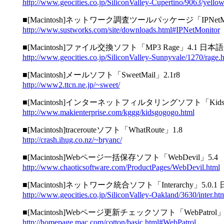
http://www.geocities.co.jp/SiliconValley-Cupertino/9063/yello
■[Macintosh]ネットワーク調査ツールパッケージ「IPNetMon
http://www.sustworks.com/site/downloads.html#IPNetMonitor
■[Macintosh]ファイル交換ソフト「MP3 Rage」4.1 日本
http://www.geocities.co.jp/SiliconValley-Sunnyvale/1270/rage.
■[Macintosh]メールソフト「SweetMail」2.1r8
http://www2.ttcn.ne.jp/~sweet/
■[Macintosh]インターネットフィルタリングソフト「Kids G
http://www.makienterprise.com/kggg/kidsgogogo.html
■[Macintosh]tracerouteソフト「WhatRoute」1.8
http://crash.ihug.co.nz/~bryanc/
■[Macintosh]Webページ一括保存ソフト「WebDevil」5.4
http://www.chaoticsoftware.com/ProductPages/WebDevil.html
■[Macintosh]ネットワーク統合ソフト「Interarchy」5.0.
http://www.geocities.co.jp/SiliconValley-Oakland/3630/inter.ht
■[Macintosh]Webページ更新チェックソフト「WebPatrol」1
http://homepage.mac.com/cotton/basic.html#WebPatrol