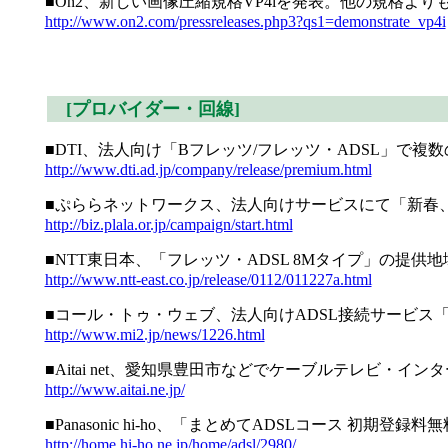
■On2、新しい画像圧縮規格VP4iを発表。他の規格より
http://www.on2.com/pressreleases.php3?qs1=demonstrate_vp4i
[プロバイダー・回線]
■DTI、法人向け「Bフレッツ/フレッツ・ADSL」で複
http://www.dti.ad.jp/company/release/premium.html
■ぷららネットワークス、法人向けサービスにて「新春、
http://biz.plala.or.jp/campaign/start.html
■NTT東日本、「フレッツ・ADSL 8Mタイプ」の提供地域
http://www.ntt-east.co.jp/release/0112/011227a.html
■コール・トゥ・ウェブ、法人向けADSL接続サービス「BI
http://www.mi2.jp/news/1226.html
■Aitai net、愛知県豊田市などでケーブルテレビ・イン
http://www.aitai.ne.jp/
■Panasonic hi-ho、「まとめてADSLコース 
http://home.hi-ho.ne.jp/home/adsl/2980/