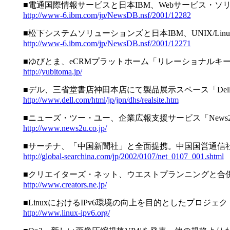
■電通国際情報サービスと日本IBM、Webサービス・ソ
http://www-6.ibm.com/jp/NewsDB.nsf/2001/12282
■松下システムソリューションズと日本IBM、UNIX/Linuxプ
http://www-6.ibm.com/jp/NewsDB.nsf/2001/12271
■ゆびとま、eCRMプラットホーム「リレーショナルキー
http://yubitoma.jp/
■デル、三省堂書店神田本店にて製品展示スペース「Dell Re
http://www.dell.com/html/jp/jpn/dhs/realsite.htm
■ニューズ・ツー・ユー、企業広報支援サービス「News2u
http://www.news2u.co.jp/
■サーチナ、「中国新聞社」と全面提携。中国国営通信
http://global-searchina.com/jp/2002/0107/net_0107_001.shtml
■クリエイターズ・ネット、ウエストプランニングと合
http://www.creators.ne.jp/
■LinuxにおけるIPv6環境の向上を目的としたプロジェクト
http://www.linux-ipv6.org/