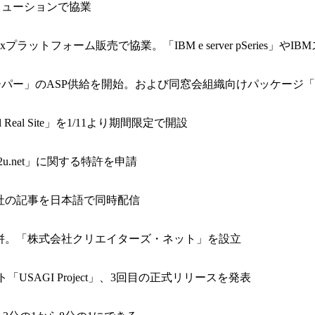
リューションで協業
ラットフォーム販売で協業。「IBM e server pSeries」や
パー」のASP供給を開始。および同窓会組織向けパッケージ「En
al Site」を1/11より期間限定で開設
.net」に関する特許を申請
社の記事を日本語で同時配信
併。「株式会社クリエイターズ・ネット」を設立
「USAGI Project」、3回目の正式リリースを発表