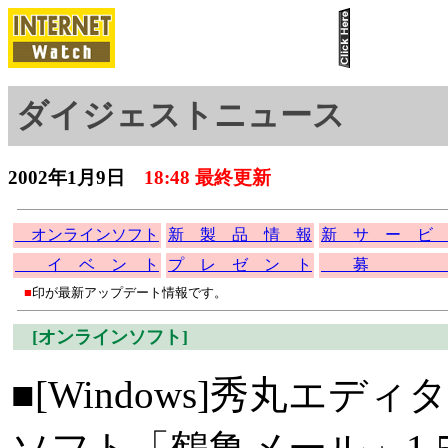
ダイジェストニュース
2002年1月9日
18:48 最終更新
オンラインソフト
新 製 品 情 報
新 サ ー ビ
イ ベ ン ト
プ レ ゼ ン ト
募 
■
印が最新アップデート情報です。
[オンラインソフト]
■[Windows]秀丸エ