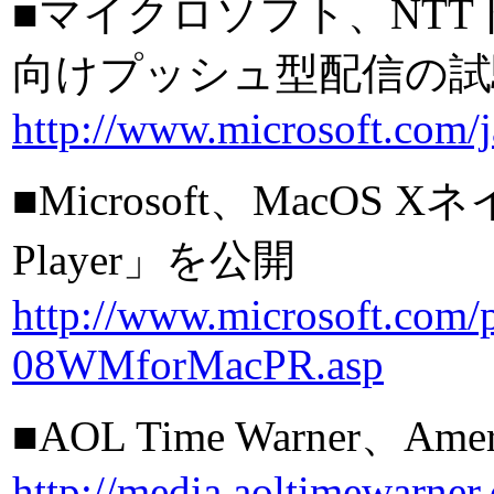
■マイクロソフト、NT
向けプッシュ型配信の試
http://www.microsoft.com/
■Microsoft、MacOS 
Player」を公開
http://www.microsoft.com/p
08WMforMacPR.asp
■AOL Time Warner、Ame
http://media.aoltimewarne