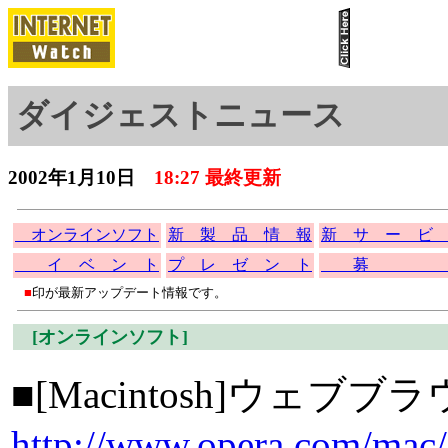
ダイジェストニュース
2002年1月10日
18:27 最終更新
オンラインソフト
新 製 品 情 報
新 サ ー ビ
イ ベ ン ト
プ レ ゼ ン ト
募 
■
印が最新アップデート情報です。
[オンラインソフト]
■[Macintosh]ウェブブラ
http://www.opera.com/mac/